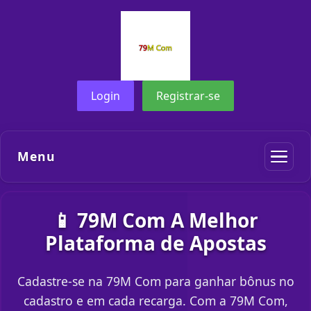
Login
Registrar-se
Menu
📱 79M Com A Melhor
Plataforma de Apostas
Cadastre-se na 79M Com para ganhar bônus no
cadastro e em cada recarga. Com a 79M Com,