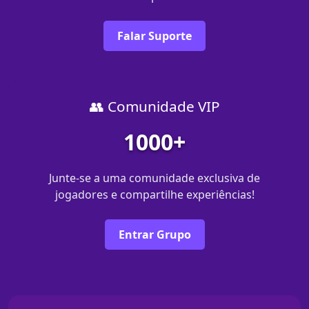
Falar Suporte
👥 Comunidade VIP
1000+
Junte-se a uma comunidade exclusiva de
jogadores e compartilhe experiências!
Entrar Grupo