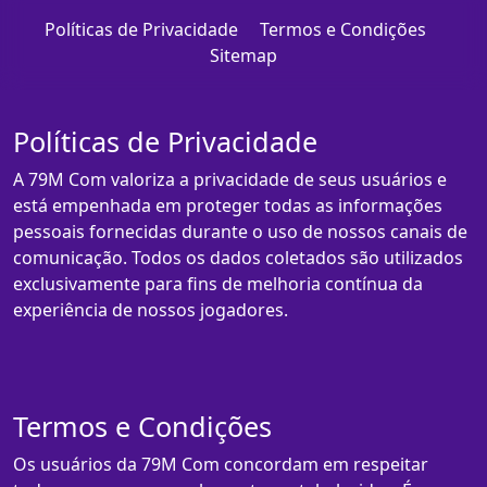
Políticas de Privacidade
Termos e Condições
Sitemap
Políticas de Privacidade
A 79M Com valoriza a privacidade de seus usuários e
está empenhada em proteger todas as informações
pessoais fornecidas durante o uso de nossos canais de
comunicação. Todos os dados coletados são utilizados
exclusivamente para fins de melhoria contínua da
experiência de nossos jogadores.
Termos e Condições
Os usuários da 79M Com concordam em respeitar