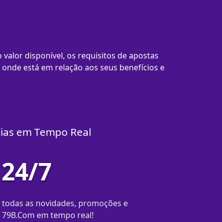
 valor disponível, os requisitos de apostas
onde está em relação aos seus benefícios e
cias em Tempo Real
24/7
e todas as novidades, promoções e
 79B.Com em tempo real!