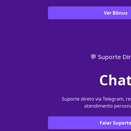
Ver Bônus
💬 Suporte Di
Cha
Suporte direto via Telegram, r
atendimento persona
Falar Suport