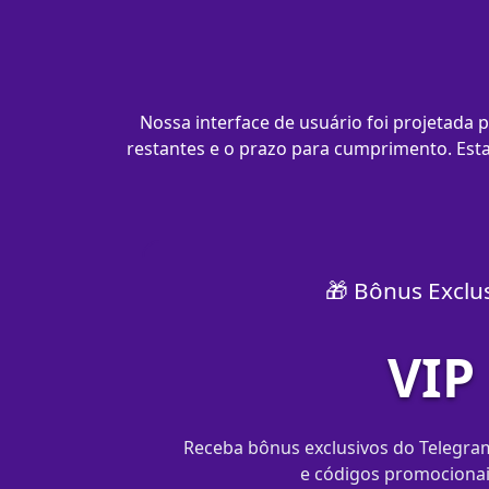
Nossa interface de usuário foi projetada p
restantes e o prazo para cumprimento. Est
🎁 Bônus Exclu
VIP
Receba bônus exclusivos do Telegra
e códigos promocionai