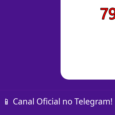
📱 Canal Oficial no Telegram!