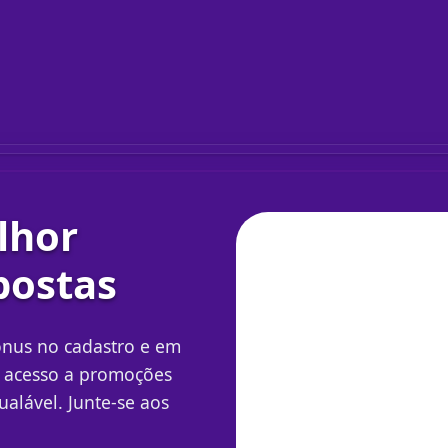
lhor
postas
ônus no cadastro e em
m acesso a promoções
ualável. Junte-se aos