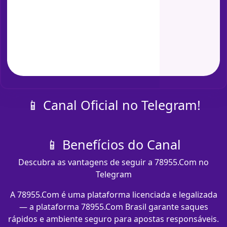
📱 Canal Oficial no Telegram!
📱 Benefícios do Canal
Descubra as vantagens de seguir a 78955.Com no
Telegram
A 78955.Com é uma plataforma licenciada e legalizada
— a plataforma 78955.Com Brasil garante saques
rápidos e ambiente seguro para apostas responsáveis.