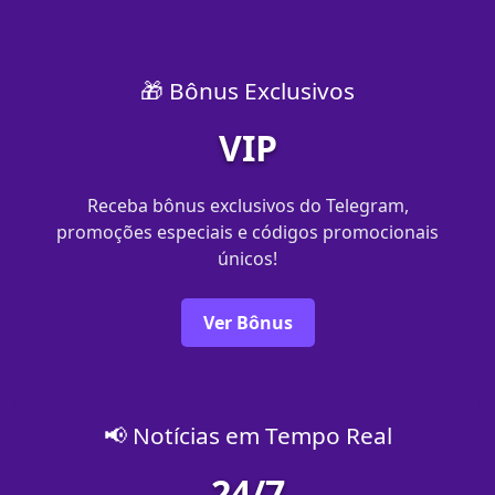
🎁 Bônus Exclusivos
VIP
Receba bônus exclusivos do Telegram,
promoções especiais e códigos promocionais
únicos!
Ver Bônus
📢 Notícias em Tempo Real
24/7