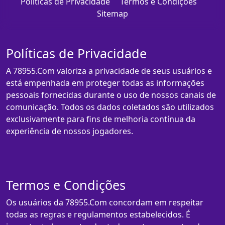
Políticas de Privacidade
Termos e Condições
Sitemap
Políticas de Privacidade
A 78955.Com valoriza a privacidade de seus usuários e
está empenhada em proteger todas as informações
pessoais fornecidas durante o uso de nossos canais de
comunicação. Todos os dados coletados são utilizados
exclusivamente para fins de melhoria contínua da
experiência de nossos jogadores.
Termos e Condições
Os usuários da 78955.Com concordam em respeitar
todas as regras e regulamentos estabelecidos. É