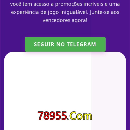
você tem acesso a promoções incríveis e uma
experiência de jogo inigualável. Junte-se aos
vencedores agora!
SEGUIR NO TELEGRAM