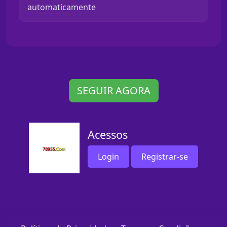
automaticamente
SEGUIR AGORA
Acessos
Login
Registrar-se