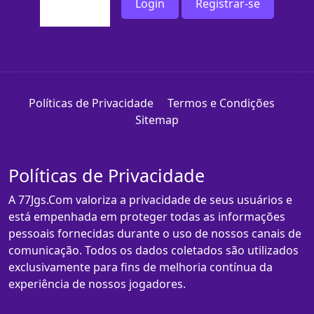
Login
Registrar-se
Políticas de Privacidade
Termos e Condições
Sitemap
Políticas de Privacidade
A 77Jgs.Com valoriza a privacidade de seus usuários e
está empenhada em proteger todas as informações
pessoais fornecidas durante o uso de nossos canais de
comunicação. Todos os dados coletados são utilizados
exclusivamente para fins de melhoria contínua da
experiência de nossos jogadores.