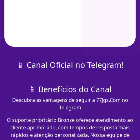
📱 Canal Oficial no Telegram!
📱 Benefícios do Canal
Descubra as vantagens de seguir a 77Jgs.Com no
Telegram
O suporte prioritário Bronze oferece atendimento ao
cliente aprimorado, com tempos de resposta mais
rápidos e atenção personalizada. Nossa equipe de