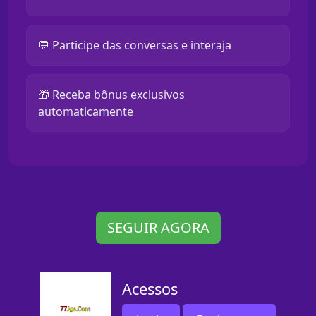
💬 Participe das conversas e interaja
🎁 Receba bônus exclusivos
automaticamente
SEGUIR AGORA
Acessos