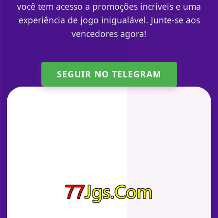
você tem acesso a promoções incríveis e uma
experiência de jogo inigualável. Junte-se aos
vencedores agora!
SEGUIR NO TELEGRAM