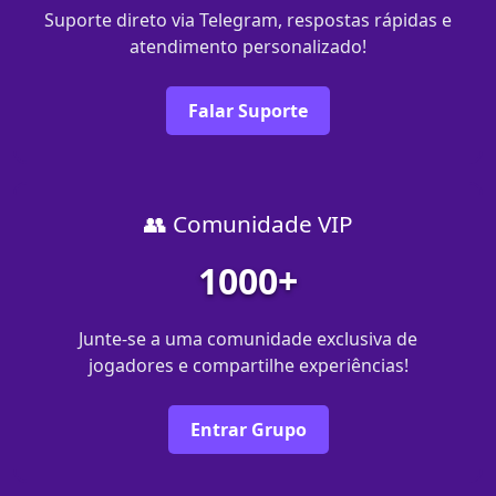
Suporte direto via Telegram, respostas rápidas e
atendimento personalizado!
Falar Suporte
👥 Comunidade VIP
1000+
Junte-se a uma comunidade exclusiva de
jogadores e compartilhe experiências!
Entrar Grupo