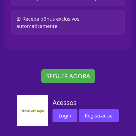
🎁 Receba bônus exclusivos
automaticamente
SEGUIR AGORA
Acessos
Login
Registrar-se