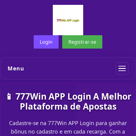
Login
Registrar-se
Menu
📱 777Win APP Login A Melhor
Plataforma de Apostas
Cadastre-se na 777Win APP Login para ganhar
bônus no cadastro e em cada recarga. Com a