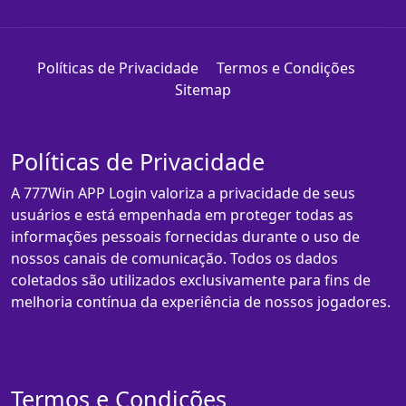
Políticas de Privacidade
Termos e Condições
Sitemap
Políticas de Privacidade
A 777Win APP Login valoriza a privacidade de seus
usuários e está empenhada em proteger todas as
informações pessoais fornecidas durante o uso de
nossos canais de comunicação. Todos os dados
coletados são utilizados exclusivamente para fins de
melhoria contínua da experiência de nossos jogadores.
Termos e Condições