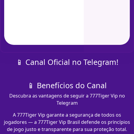
📱 Canal Oficial no Telegram!
📱 Benefícios do Canal
Descubra as vantagens de seguir a 777Tiger Vip no
Telegram
A 777Tiger Vip garante a segurança de todos os
jogadores — a 777Tiger Vip Brasil defende os princípios
de jogo justo e transparente para sua proteção total.