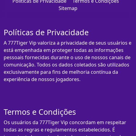
Políticas de Privacidade
Termos e Condições
Sitemap
Políticas de Privacidade
A 777Tiger Vip valoriza a privacidade de seus usuários e
está empenhada em proteger todas as informações
pessoais fornecidas durante o uso de nossos canais de
comunicação. Todos os dados coletados são utilizados
exclusivamente para fins de melhoria contínua da
experiência de nossos jogadores.
Termos e Condições
Os usuários da 777Tiger Vip concordam em respeitar
todas as regras e regulamentos estabelecidos. É