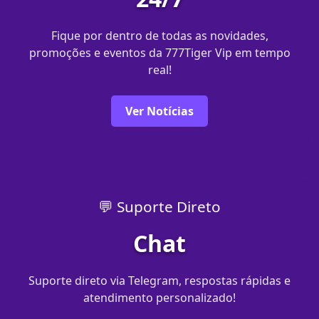
Fique por dentro de todas as novidades,
promoções e eventos da 777Tiger Vip em tempo
real!
Ver Notícias
💬 Suporte Direto
Chat
Suporte direto via Telegram, respostas rápidas e
atendimento personalizado!