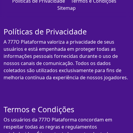
Políticas de Privacidade
Termos e Condições
Sitemap
Políticas de Privacidade
A 777O Plataforma valoriza a privacidade de seus
usuários e está empenhada em proteger todas as
informações pessoais fornecidas durante o uso de
nossos canais de comunicação. Todos os dados
coletados são utilizados exclusivamente para fins de
melhoria contínua da experiência de nossos jogadores.
Termos e Condições
Os usuários da 777O Plataforma concordam em
respeitar todas as regras e regulamentos