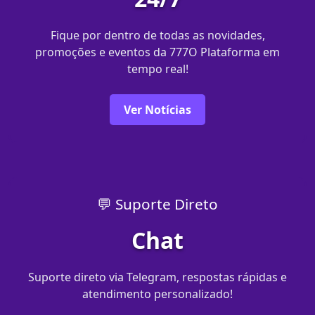
Fique por dentro de todas as novidades,
promoções e eventos da 777O Plataforma em
tempo real!
Ver Notícias
💬 Suporte Direto
Chat
Suporte direto via Telegram, respostas rápidas e
atendimento personalizado!