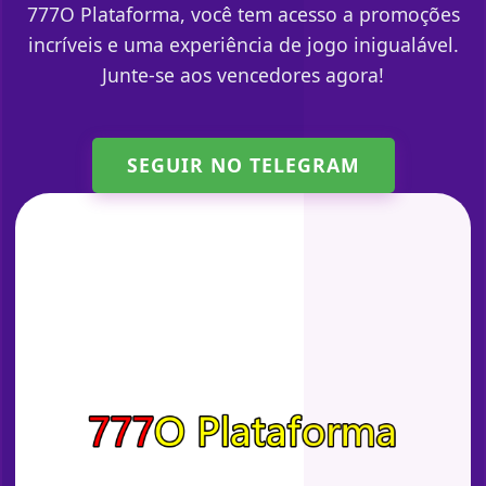
777O Plataforma, você tem acesso a promoções
incríveis e uma experiência de jogo inigualável.
Junte-se aos vencedores agora!
SEGUIR NO TELEGRAM