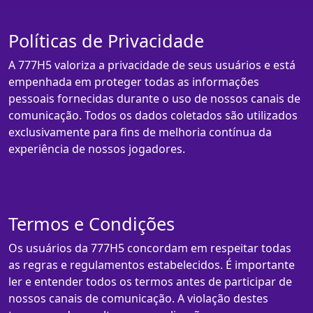
Políticas de Privacidade
A 777H5 valoriza a privacidade de seus usuários e está
empenhada em proteger todas as informações
pessoais fornecidas durante o uso de nossos canais de
comunicação. Todos os dados coletados são utilizados
exclusivamente para fins de melhoria contínua da
experiência de nossos jogadores.
Termos e Condições
Os usuários da 777H5 concordam em respeitar todas
as regras e regulamentos estabelecidos. É importante
ler e entender todos os termos antes de participar de
nossos canais de comunicação. A violação destes