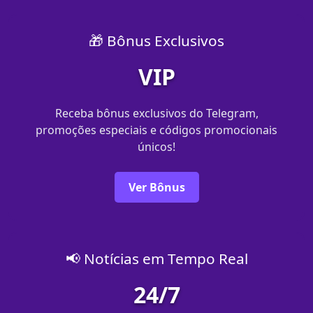
🎁 Bônus Exclusivos
VIP
Receba bônus exclusivos do Telegram,
promoções especiais e códigos promocionais
únicos!
Ver Bônus
📢 Notícias em Tempo Real
24/7