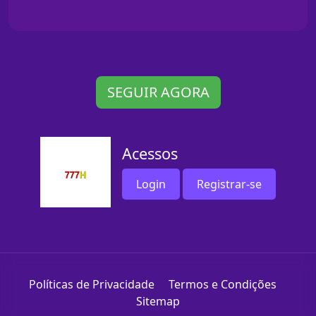
SEGUIR AGORA
Acessos
Login
Registrar-se
Políticas de Privacidade
Termos e Condições
Sitemap