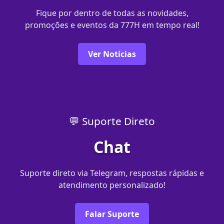
Fique por dentro de todas as novidades,
promoções e eventos da 777H em tempo real!
Ver Notícias
💬 Suporte Direto
Chat
Suporte direto via Telegram, respostas rápidas e
atendimento personalizado!
Falar Suporte