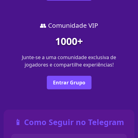
👥 Comunidade VIP
1000+
Junte-se a uma comunidade exclusiva de
jogadores e compartilhe experiências!
Entrar Grupo
📱 Como Seguir no Telegram