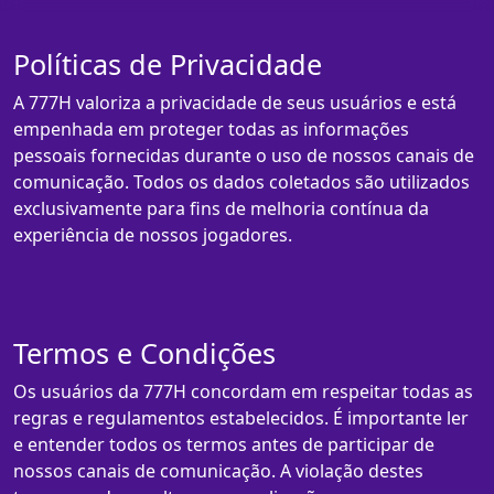
Políticas de Privacidade
A 777H valoriza a privacidade de seus usuários e está
empenhada em proteger todas as informações
pessoais fornecidas durante o uso de nossos canais de
comunicação. Todos os dados coletados são utilizados
exclusivamente para fins de melhoria contínua da
experiência de nossos jogadores.
Termos e Condições
Os usuários da 777H concordam em respeitar todas as
regras e regulamentos estabelecidos. É importante ler
e entender todos os termos antes de participar de
nossos canais de comunicação. A violação destes