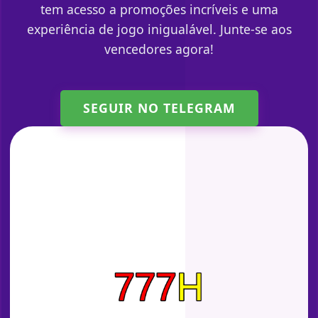
tem acesso a promoções incríveis e uma
experiência de jogo inigualável. Junte-se aos
vencedores agora!
SEGUIR NO TELEGRAM