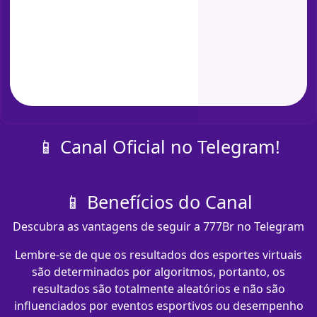
📱 Canal Oficial no Telegram!
📱 Benefícios do Canal
Descubra as vantagens de seguir a 777Br no Telegram
Lembre-se de que os resultados dos esportes virtuais
são determinados por algoritmos, portanto, os
resultados são totalmente aleatórios e não são
influenciados por eventos esportivos ou desempenho