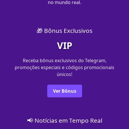
no mundo real.
🎁 Bônus Exclusivos
VIP
Receba bônus exclusivos do Telegram,
promoções especiais e códigos promocionais
únicos!
Ver Bônus
📢 Notícias em Tempo Real