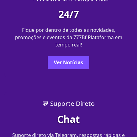
24/7
Fique por dentro de todas as novidades,
promoções e eventos da 777Bf Plataforma em
tempo real!
Ver Notícias
💬 Suporte Direto
Chat
Suporte direto via Telegram, respostas rápidas e