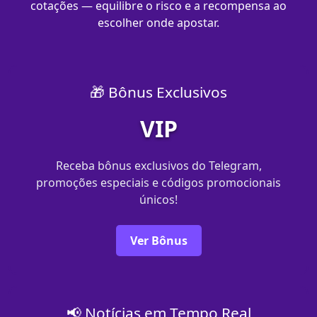
cotações — equilibre o risco e a recompensa ao
escolher onde apostar.
🎁 Bônus Exclusivos
VIP
Receba bônus exclusivos do Telegram,
promoções especiais e códigos promocionais
únicos!
Ver Bônus
📢 Notícias em Tempo Real