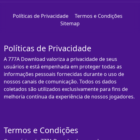
Políticas de Privacidade
Termos e Condições
Sitemap
Políticas de Privacidade
A 777A Download valoriza a privacidade de seus
usuários e está empenhada em proteger todas as
informações pessoais fornecidas durante o uso de
nossos canais de comunicação. Todos os dados
coletados são utilizados exclusivamente para fins de
melhoria contínua da experiência de nossos jogadores.
Termos e Condições