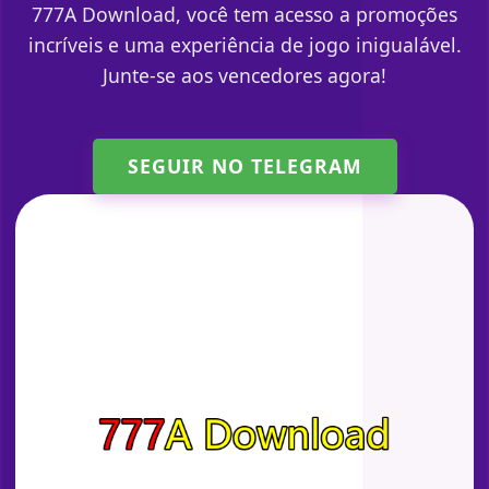
777A Download, você tem acesso a promoções
incríveis e uma experiência de jogo inigualável.
Junte-se aos vencedores agora!
SEGUIR NO TELEGRAM