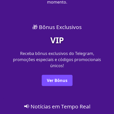
momento.
🎁 Bônus Exclusivos
VIP
Receba bônus exclusivos do Telegram,
promoções especiais e códigos promocionais
únicos!
Ver Bônus
📢 Notícias em Tempo Real