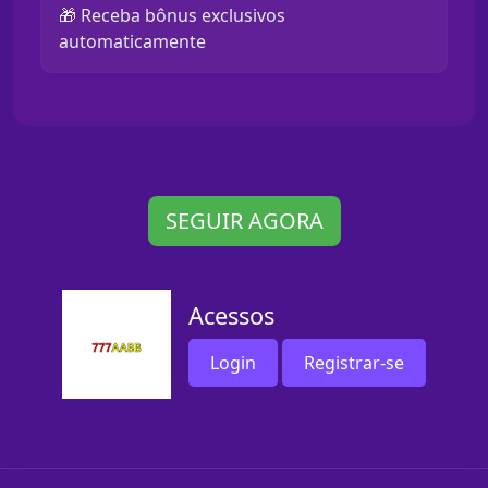
🎁 Receba bônus exclusivos
automaticamente
SEGUIR AGORA
Acessos
Login
Registrar-se