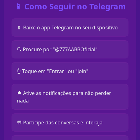
📱 Como Seguir no Telegram
📱 Baixe o app Telegram no seu dispositivo
🔍 Procure por "@777AABBOficial"
👆 Toque em "Entrar" ou "Join"
🔔 Ative as notificações para não perder
nada
💬 Participe das conversas e interaja