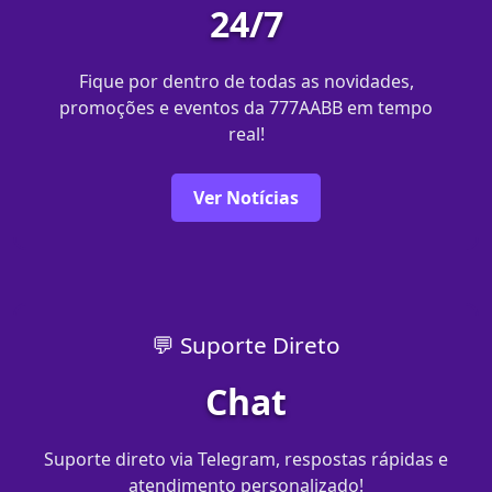
24/7
Fique por dentro de todas as novidades,
promoções e eventos da 777AABB em tempo
real!
Ver Notícias
💬 Suporte Direto
Chat
Suporte direto via Telegram, respostas rápidas e
atendimento personalizado!