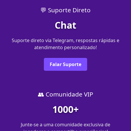
💬 Suporte Direto
Chat
Suporte direto via Telegram, respostas rápidas e
atendimento personalizado!
Falar Suporte
👥 Comunidade VIP
1000+
Junte-se a uma comunidade exclusiva de