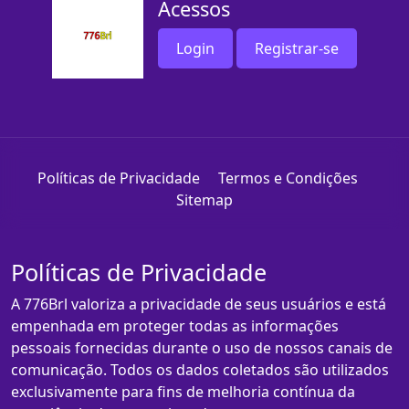
Acessos
Login
Registrar-se
Políticas de Privacidade
Termos e Condições
Sitemap
Políticas de Privacidade
A 776Brl valoriza a privacidade de seus usuários e está
empenhada em proteger todas as informações
pessoais fornecidas durante o uso de nossos canais de
comunicação. Todos os dados coletados são utilizados
exclusivamente para fins de melhoria contínua da