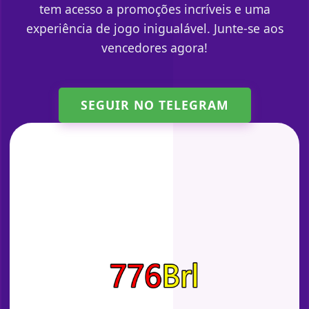
tem acesso a promoções incríveis e uma
experiência de jogo inigualável. Junte-se aos
vencedores agora!
SEGUIR NO TELEGRAM