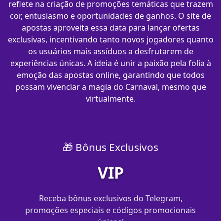
reflete na criação de promoções temáticas que trazem
cor, entusiasmo e oportunidades de ganhos. O site de
apostas aproveita essa data para lançar ofertas
exclusivas, incentivando tanto novos jogadores quanto
os usuários mais assíduos a desfrutarem de
experiências únicas. A ideia é unir a paixão pela folia à
emoção das apostas online, garantindo que todos
possam vivenciar a magia do Carnaval, mesmo que
virtualmente.
🎁 Bônus Exclusivos
VIP
Receba bônus exclusivos do Telegram,
promoções especiais e códigos promocionais