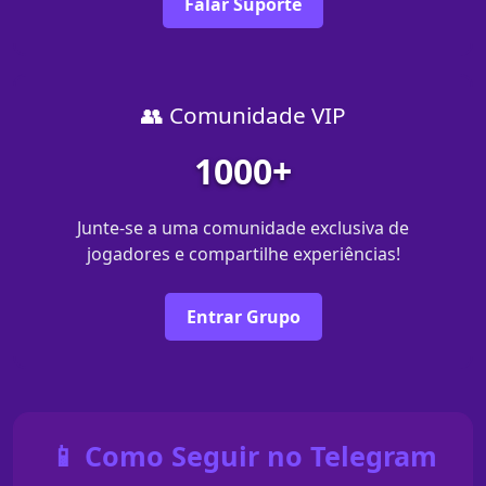
Falar Suporte
👥 Comunidade VIP
1000+
Junte-se a uma comunidade exclusiva de
jogadores e compartilhe experiências!
Entrar Grupo
📱 Como Seguir no Telegram