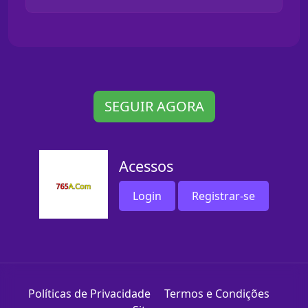
SEGUIR AGORA
Acessos
Login
Registrar-se
Políticas de Privacidade
Termos e Condições