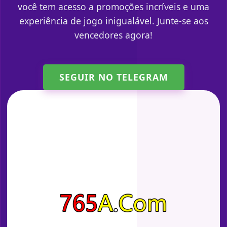
você tem acesso a promoções incríveis e uma
experiência de jogo inigualável. Junte-se aos
vencedores agora!
SEGUIR NO TELEGRAM