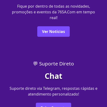
Fique por dentro de todas as novidades,
promoções e eventos da 765A.Com em tempo
real!
Ver Notícias
💬 Suporte Direto
Chat
Suporte direto via Telegram, respostas rápidas e
atendimento personalizado!