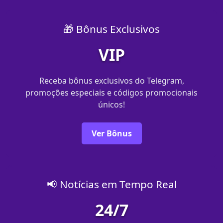
🎁 Bônus Exclusivos
VIP
Receba bônus exclusivos do Telegram,
promoções especiais e códigos promocionais
únicos!
Ver Bônus
📢 Notícias em Tempo Real
24/7