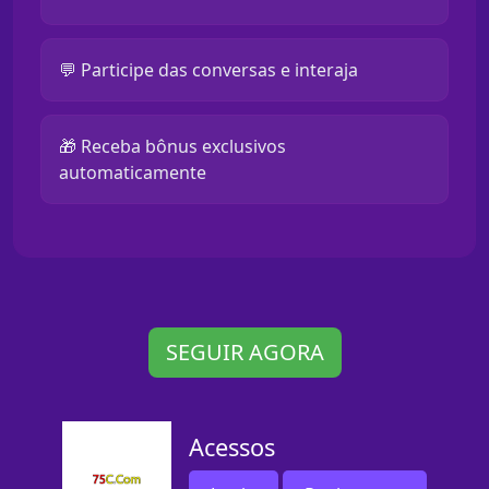
💬 Participe das conversas e interaja
🎁 Receba bônus exclusivos
automaticamente
SEGUIR AGORA
Acessos