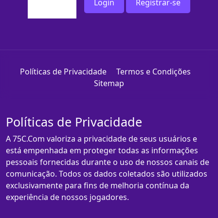
Login
Registrar-se
Políticas de Privacidade
Termos e Condições
Sitemap
Políticas de Privacidade
A 75C.Com valoriza a privacidade de seus usuários e
está empenhada em proteger todas as informações
pessoais fornecidas durante o uso de nossos canais de
comunicação. Todos os dados coletados são utilizados
exclusivamente para fins de melhoria contínua da
experiência de nossos jogadores.