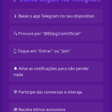
📱 Baixe o app Telegram no seu dispositivo
🔍 Procure por "@6Dpg.ComOficial"
👆 Toque em "Entrar" ou "Join"
🔔 Ative as notificações para não perder
nada
💬 Participe das conversas e interaja
🎁 Receba bônus exclusivos