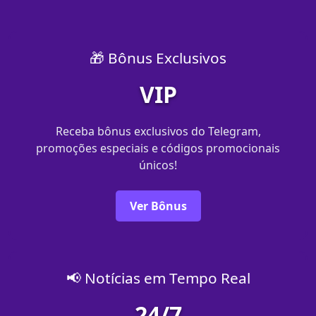
🎁 Bônus Exclusivos
VIP
Receba bônus exclusivos do Telegram,
promoções especiais e códigos promocionais
únicos!
Ver Bônus
📢 Notícias em Tempo Real
24/7