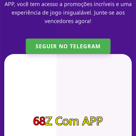
APP, você tem acesso a promoções incríveis e uma
experiência de jogo inigualável. Junte-se aos
vencedores agora!
SEGUIR NO TELEGRAM