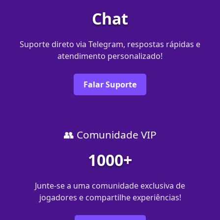
Chat
Suporte direto via Telegram, respostas rápidas e
atendimento personalizado!
Falar Suporte
👥 Comunidade VIP
1000+
Junte-se a uma comunidade exclusiva de
jogadores e compartilhe experiências!