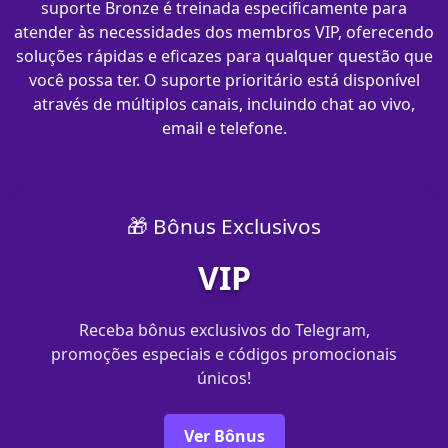
suporte Bronze é treinada especificamente para
atender às necessidades dos membros VIP, oferecendo
soluções rápidas e eficazes para qualquer questão que
você possa ter. O suporte prioritário está disponível
através de múltiplos canais, incluindo chat ao vivo,
email e telefone.
🎁 Bônus Exclusivos
VIP
Receba bônus exclusivos do Telegram,
promoções especiais e códigos promocionais
únicos!
Ver Bônus