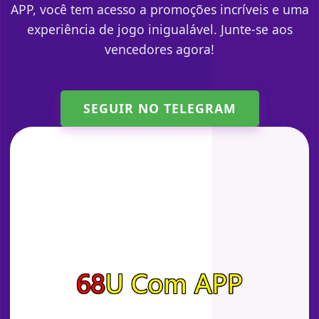
APP, você tem acesso a promoções incríveis e uma
experiência de jogo inigualável. Junte-se aos
vencedores agora!
SEGUIR NO TELEGRAM