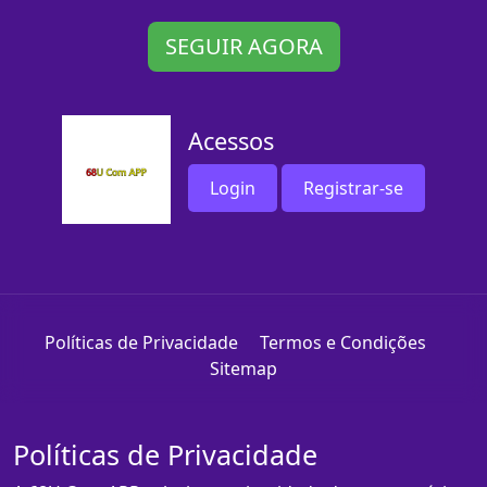
SEGUIR AGORA
Acessos
Login
Registrar-se
Políticas de Privacidade
Termos e Condições
Sitemap
Políticas de Privacidade