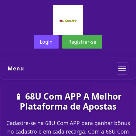
Login
Registrar-se
Menu
📱 68U Com APP A Melhor
Plataforma de Apostas
Cadastre-se na 68U Com APP para ganhar bônus
no cadastro e em cada recarga. Com a 68U Com