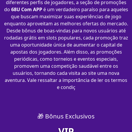
diferentes perfis de jogadores, a seção de promoções
do
68U Com APP
é um verdadeiro paraíso para aqueles
que buscam maximizar suas experiências de jogo
enquanto aproveitam as melhores ofertas do mercado.
Desde bônus de boas-vindas para novos usuários até
rodadas grátis em slots populares, cada promoção traz
uma oportunidade única de aumentar o capital de
apostas dos jogadores. Além disso, as promoções
periódicas, como torneios e eventos especiais,
promovem uma competição saudável entre os
usuários, tornando cada visita ao site uma nova
aventura. Vale ressaltar a importância de ler os termos
e condiç
🎁 Bônus Exclusivos
VIP