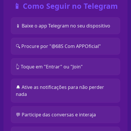
📱 Como Seguir no Telegram
📱 Baixe o app Telegram no seu dispositivo
🔍 Procure por "@68S Com APPOficial"
👆 Toque em "Entrar" ou "Join"
🔔 Ative as notificações para não perder
nada
💬 Participe das conversas e interaja