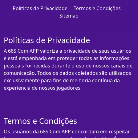
Políticas de Privacidade
Termos e Condições
Sitemap
Políticas de Privacidade
A 68S Com APP valoriza a privacidade de seus usuários
e está empenhada em proteger todas as informações
pessoais fornecidas durante o uso de nossos canais de
comunicação. Todos os dados coletados são utilizados
exclusivamente para fins de melhoria contínua da
experiência de nossos jogadores.
Termos e Condições
Os usuários da 68S Com APP concordam em respeitar