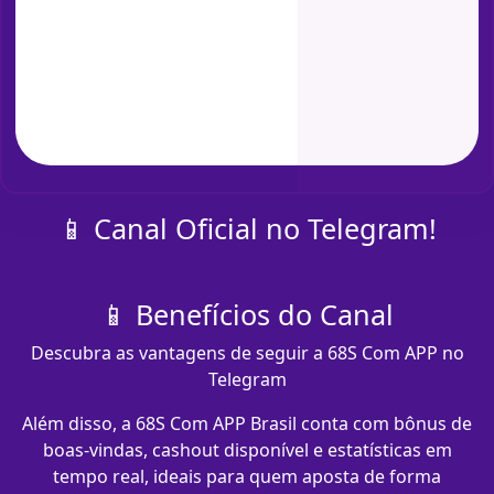
📱 Canal Oficial no Telegram!
📱 Benefícios do Canal
Descubra as vantagens de seguir a 68S Com APP no
Telegram
Além disso, a 68S Com APP Brasil conta com bônus de
boas-vindas, cashout disponível e estatísticas em
tempo real, ideais para quem aposta de forma