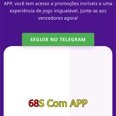
APP, você tem acesso a promoções incríveis e uma
experiência de jogo inigualável. Junte-se aos
vencedores agora!
SEGUIR NO TELEGRAM