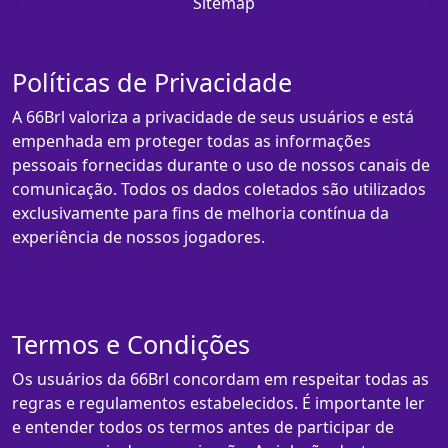
Sitemap
Políticas de Privacidade
A 66Brl valoriza a privacidade de seus usuários e está
empenhada em proteger todas as informações
pessoais fornecidas durante o uso de nossos canais de
comunicação. Todos os dados coletados são utilizados
exclusivamente para fins de melhoria contínua da
experiência de nossos jogadores.
Termos e Condições
Os usuários da 66Brl concordam em respeitar todas as
regras e regulamentos estabelecidos. É importante ler
e entender todos os termos antes de participar de