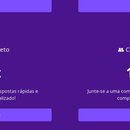
reto
👥 
t
espostas rápidas e
Junte-se a uma com
lizado!
compa
e