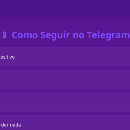
📱 Como Seguir no Telegram
ositivo
erder nada