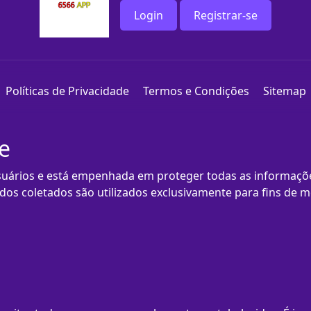
Login
Registrar-se
Políticas de Privacidade
Termos e Condições
Sitemap
de
usuários e está empenhada em proteger todas as informaçõ
os coletados são utilizados exclusivamente para fins de m