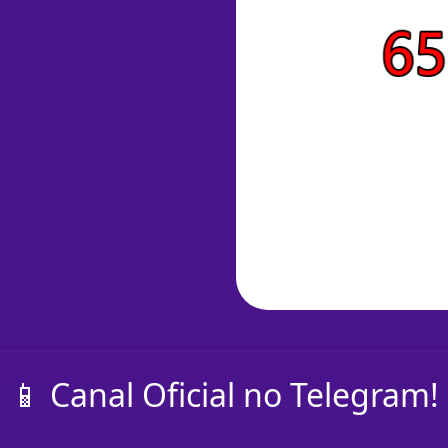
📱 Canal Oficial no Telegram!