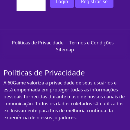
Login
Registrar-se
Políticas de Privacidade
Termos e Condições
Sitemap
Políticas de Privacidade
A 60Game valoriza a privacidade de seus usuários e
está empenhada em proteger todas as informações
pessoais fornecidas durante o uso de nossos canais de
comunicação. Todos os dados coletados são utilizados
exclusivamente para fins de melhoria contínua da
experiência de nossos jogadores.