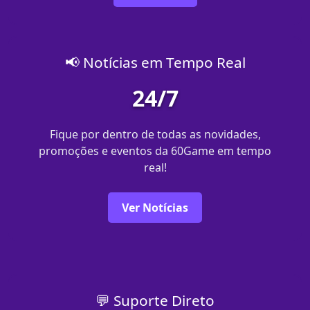
📢 Notícias em Tempo Real
24/7
Fique por dentro de todas as novidades,
promoções e eventos da 60Game em tempo
real!
Ver Notícias
💬 Suporte Direto