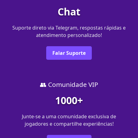
Chat
Suporte direto via Telegram, respostas rápidas e
atendimento personalizado!
Falar Suporte
👥 Comunidade VIP
1000+
Junte-se a uma comunidade exclusiva de
jogadores e compartilhe experiências!