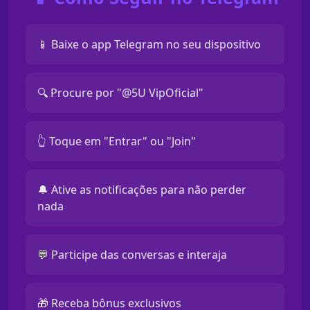
📱 Baixe o app Telegram no seu dispositivo
🔍 Procure por "@5U VipOficial"
👆 Toque em "Entrar" ou "Join"
🔔 Ative as notificações para não perder
nada
💬 Participe das conversas e interaja
🎁 Receba bônus exclusivos