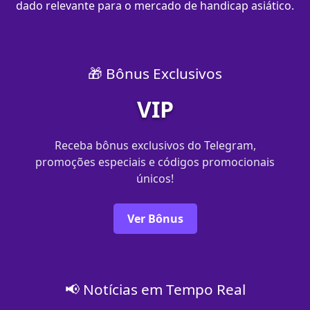
dado relevante para o mercado de handicap asiático.
🎁 Bônus Exclusivos
VIP
Receba bônus exclusivos do Telegram,
promoções especiais e códigos promocionais
únicos!
Ver Bônus
📢 Notícias em Tempo Real