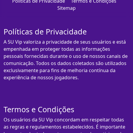
Políticas de Privacidade
Termos e Condições
Sitemap
Políticas de Privacidade
A 5U Vip valoriza a privacidade de seus usuários e está
empenhada em proteger todas as informações
pessoais fornecidas durante o uso de nossos canais de
comunicação. Todos os dados coletados são utilizados
exclusivamente para fins de melhoria contínua da
experiência de nossos jogadores.
Termos e Condições
Os usuários da 5U Vip concordam em respeitar todas
as regras e regulamentos estabelecidos. É importante