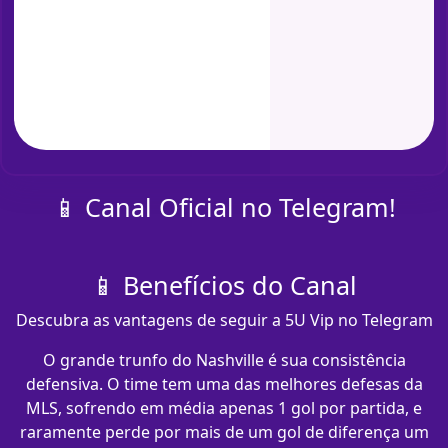
📱 Canal Oficial no Telegram!
📱 Benefícios do Canal
Descubra as vantagens de seguir a 5U Vip no Telegram
O grande trunfo do Nashville é sua consistência
defensiva. O time tem uma das melhores defesas da
MLS, sofrendo em média apenas 1 gol por partida, e
raramente perde por mais de um gol de diferença um