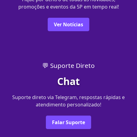
promoções e eventos da 5P em tempo real!
Ver Notícias
💬 Suporte Direto
Chat
Suporte direto via Telegram, respostas rápidas e
atendimento personalizado!
Falar Suporte