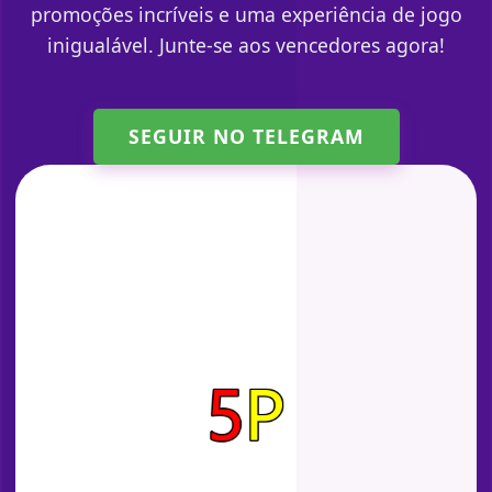
promoções incríveis e uma experiência de jogo
inigualável. Junte-se aos vencedores agora!
SEGUIR NO TELEGRAM