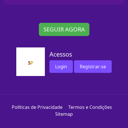
SEGUIR AGORA
Acessos
Login
Registrar-se
Políticas de Privacidade
Termos e Condições
Sitemap