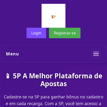
Login
Registrar-se
Menu
📱 5P A Melhor Plataforma de
Apostas
Cadastre-se na 5P para ganhar bônus no cadastro
e em cada recarga. Com a 5P, você tem acesso a