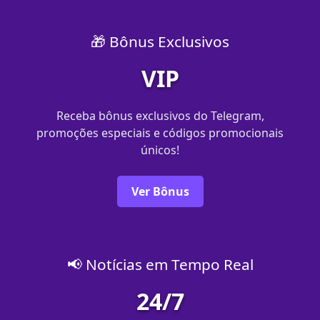
🎁 Bônus Exclusivos
VIP
Receba bônus exclusivos do Telegram,
promoções especiais e códigos promocionais
únicos!
Ver Bônus
📢 Notícias em Tempo Real
24/7