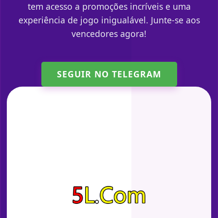
tem acesso a promoções incríveis e uma
experiência de jogo inigualável. Junte-se aos
vencedores agora!
SEGUIR NO TELEGRAM