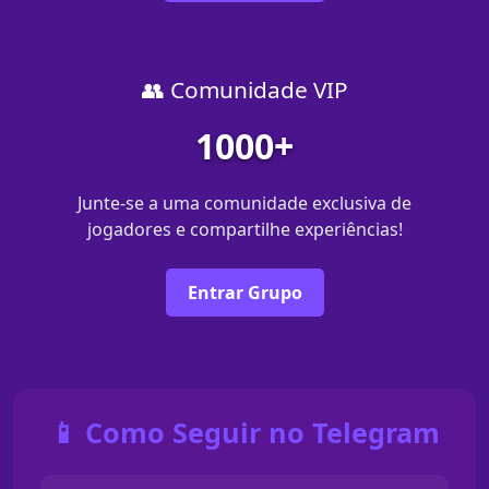
👥 Comunidade VIP
1000+
Junte-se a uma comunidade exclusiva de
jogadores e compartilhe experiências!
Entrar Grupo
📱 Como Seguir no Telegram