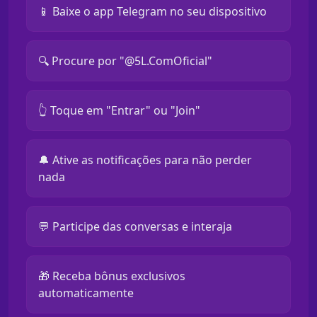
📱 Baixe o app Telegram no seu dispositivo
🔍 Procure por "@5L.ComOficial"
👆 Toque em "Entrar" ou "Join"
🔔 Ative as notificações para não perder
nada
💬 Participe das conversas e interaja
🎁 Receba bônus exclusivos
automaticamente