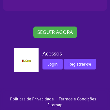
SEGUIR AGORA
Acessos
Login
Registrar-se
Políticas de Privacidade
Termos e Condições
Sitemap