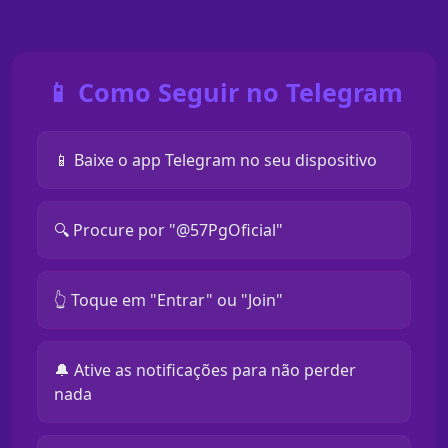
📱 Como Seguir no Telegram
📱 Baixe o app Telegram no seu dispositivo
🔍 Procure por "@57PgOficial"
👆 Toque em "Entrar" ou "Join"
🔔 Ative as notificações para não perder
nada