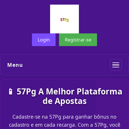
Login
Registrar-se
Menu
📱 57Pg A Melhor Plataforma
de Apostas
Cadastre-se na 57Pg para ganhar bônus no
cadastro e em cada recarga. Com a 57Pg, você