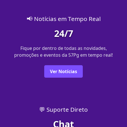
📢 Notícias em Tempo Real
24/7
Fique por dentro de todas as novidades,
promoções e eventos da 57Pg em tempo real!
Ver Notícias
💬 Suporte Direto
Chat