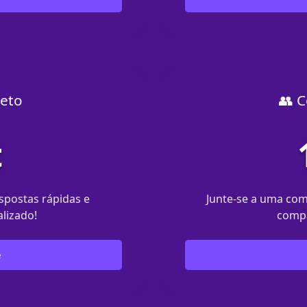
reto
👥 
t
espostas rápidas e
Junte-se a uma com
lizado!
compa
e