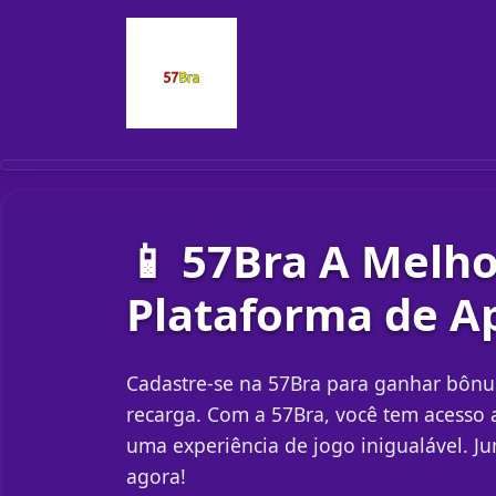
📱 57Bra A Melh
Plataforma de A
Cadastre-se na 57Bra para ganhar bônu
recarga. Com a 57Bra, você tem acesso 
uma experiência de jogo inigualável. J
agora!