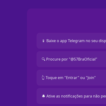
📱 Baixe o app Telegram no seu disp
🔍 Procure por "@57BraOficial"
👆 Toque em "Entrar" ou "Join"
🔔 Ative as notificações para não p