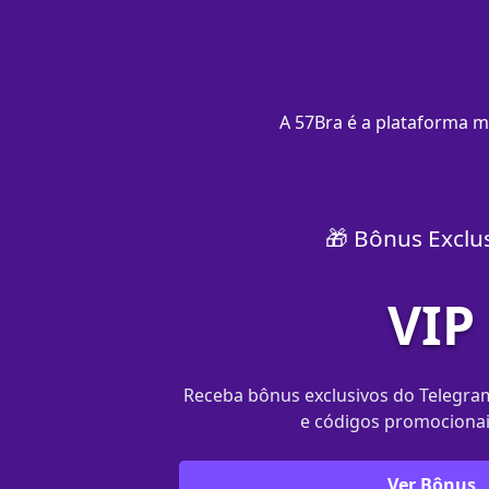
A 57Bra é a plataforma m
🎁 Bônus Exclu
VIP
Receba bônus exclusivos do Telegra
e códigos promocionai
Ver Bônus