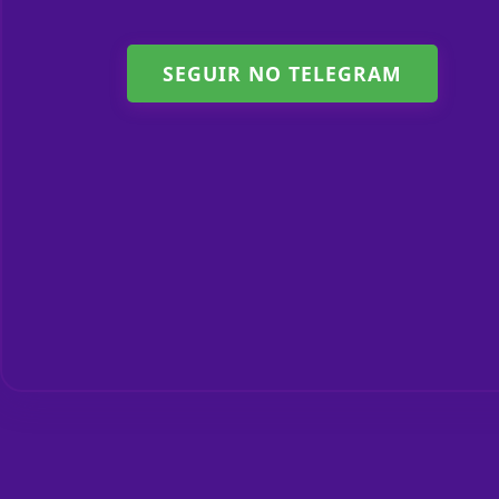
SEGUIR NO TELEGRAM