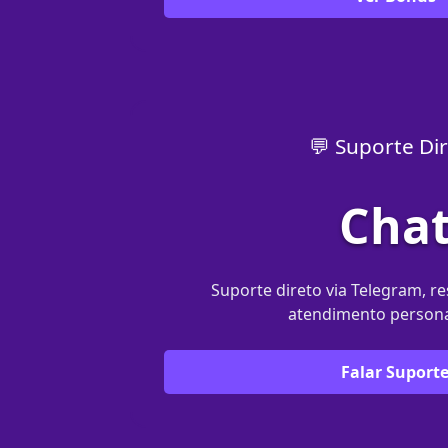
💬 Suporte Di
Cha
Suporte direto via Telegram, r
atendimento persona
Falar Suport