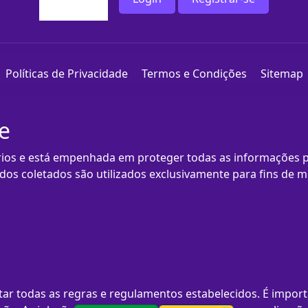
Políticas de Privacidade
Termos e Condições
Sitemap
de
ários e está empenhada em proteger todas as informações 
os coletados são utilizados exclusivamente para fins de m
r todas as regras e regulamentos estabelecidos. É import