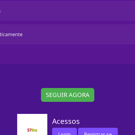
a
aticamente
SEGUIR AGORA
Acessos
Login
Registrar-se