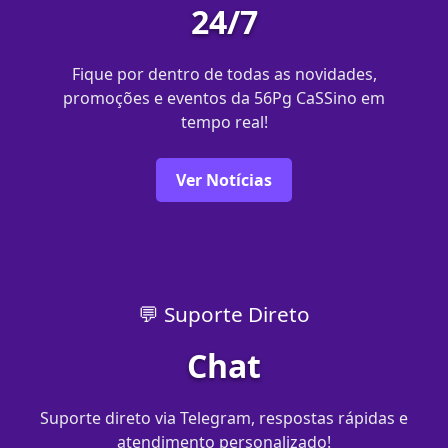
24/7
Fique por dentro de todas as novidades,
promoções e eventos da 56Pg CaSSino em
tempo real!
Ver Notícias
💬 Suporte Direto
Chat
Suporte direto via Telegram, respostas rápidas e
atendimento personalizado!