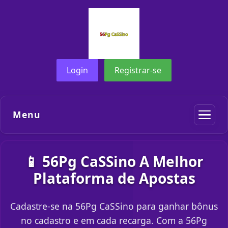
Login
Registrar-se
Menu
📱 56Pg CaSSino A Melhor
Plataforma de Apostas
Cadastre-se na 56Pg CaSSino para ganhar bônus
no cadastro e em cada recarga. Com a 56Pg