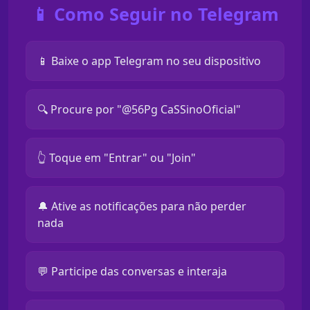
📱 Como Seguir no Telegram
📱 Baixe o app Telegram no seu dispositivo
🔍 Procure por "@56Pg CaSSinoOficial"
👆 Toque em "Entrar" ou "Join"
🔔 Ative as notificações para não perder
nada
💬 Participe das conversas e interaja