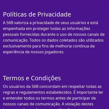
Políticas de Privacidade
A 56B valoriza a privacidade de seus usuários e está
empenhada em proteger todas as informações
pessoais fornecidas durante o uso de nossos canais de
comunicação. Todos os dados coletados são utilizados
exclusivamente para fins de melhoria contínua da
experiência de nossos jogadores.
Termos e Condições
Os usuários da 56B concordam em respeitar todas as
regras e regulamentos estabelecidos. É importante ler
e entender todos os termos antes de participar de
nossos canais de comunicação. A violação destes