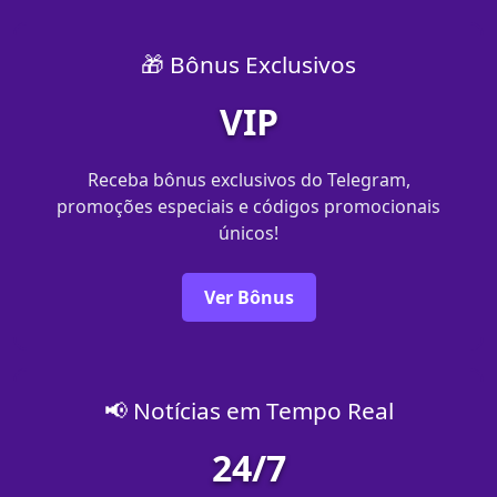
🎁 Bônus Exclusivos
VIP
Receba bônus exclusivos do Telegram,
promoções especiais e códigos promocionais
únicos!
Ver Bônus
📢 Notícias em Tempo Real
24/7