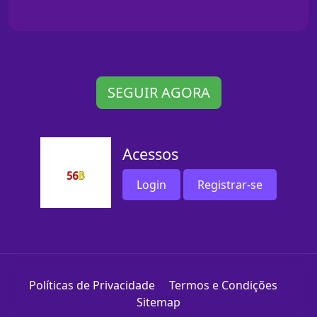
SEGUIR AGORA
Acessos
Login
Registrar-se
Políticas de Privacidade
Termos e Condições
Sitemap