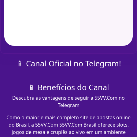
📱 Canal Oficial no Telegram!
📱 Benefícios do Canal
Descubra as vantagens de seguir a 55VV.Com no
Telegram
Como o maior e mais completo site de apostas online
do Brasil, a 55VV.Com 55VV.Com Brasil oferece slots,
jogos de mesa e crupiês ao vivo em um ambiente