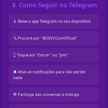
📱 Como Seguir no Telegram
📱 Baixe o app Telegram no seu dispositivo
🔍 Procure por "@55VV.ComOficial"
👆 Toque em "Entrar" ou "Join"
🔔 Ative as notificações para não perder
nada
💬 Participe das conversas e interaja