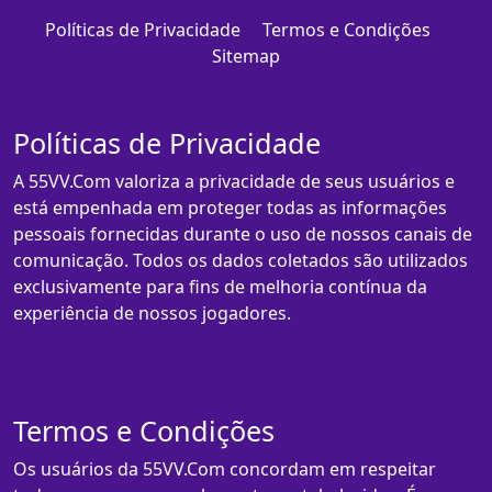
Políticas de Privacidade
Termos e Condições
Sitemap
Políticas de Privacidade
A 55VV.Com valoriza a privacidade de seus usuários e
está empenhada em proteger todas as informações
pessoais fornecidas durante o uso de nossos canais de
comunicação. Todos os dados coletados são utilizados
exclusivamente para fins de melhoria contínua da
experiência de nossos jogadores.
Termos e Condições
Os usuários da 55VV.Com concordam em respeitar