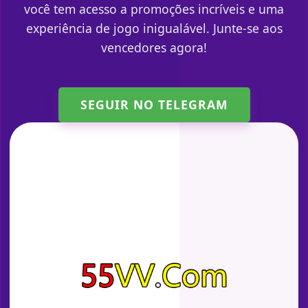
você tem acesso a promoções incríveis e uma
experiência de jogo inigualável. Junte-se aos
vencedores agora!
SEGUIR NO TELEGRAM