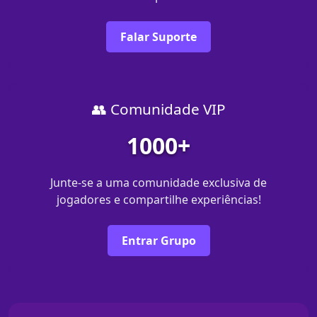
Falar Suporte
👥 Comunidade VIP
1000+
Junte-se a uma comunidade exclusiva de
jogadores e compartilhe experiências!
Entrar Grupo