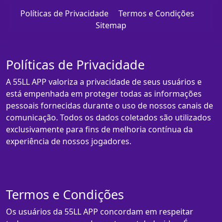
Políticas de Privacidade
Termos e Condições
Sitemap
Políticas de Privacidade
A 55LL APP valoriza a privacidade de seus usuários e
está empenhada em proteger todas as informações
pessoais fornecidas durante o uso de nossos canais de
comunicação. Todos os dados coletados são utilizados
exclusivamente para fins de melhoria contínua da
experiência de nossos jogadores.
Termos e Condições
Os usuários da 55LL APP concordam em respeitar