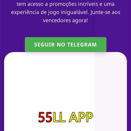
tem acesso a promoções incríveis e uma
experiência de jogo inigualável. Junte-se aos
vencedores agora!
SEGUIR NO TELEGRAM