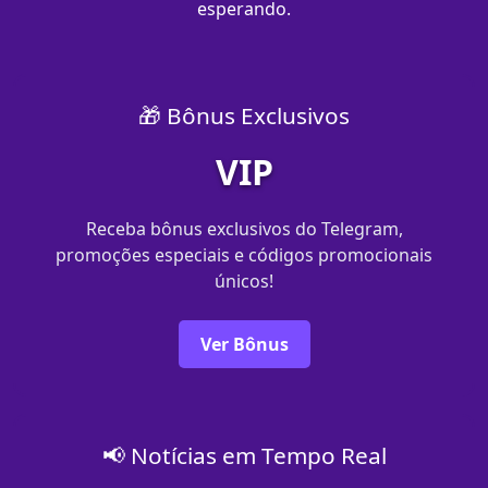
esperando.
🎁 Bônus Exclusivos
VIP
Receba bônus exclusivos do Telegram,
promoções especiais e códigos promocionais
únicos!
Ver Bônus
📢 Notícias em Tempo Real