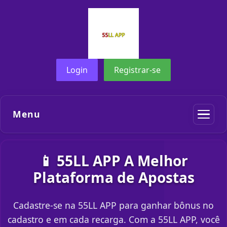
Login
Registrar-se
Menu
📱 55LL APP A Melhor
Plataforma de Apostas
Cadastre-se na 55LL APP para ganhar bônus no
cadastro e em cada recarga. Com a 55LL APP, você