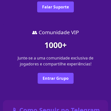
Falar Suporte
👥 Comunidade VIP
1000+
Junte-se a uma comunidade exclusiva de
jogadores e compartilhe experiências!
Entrar Grupo
📱 Como Seguir no Telegram