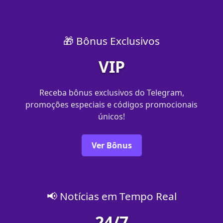
🎁 Bônus Exclusivos
VIP
Receba bônus exclusivos do Telegram,
promoções especiais e códigos promocionais
únicos!
Ver Bônus
📢 Notícias em Tempo Real
24/7