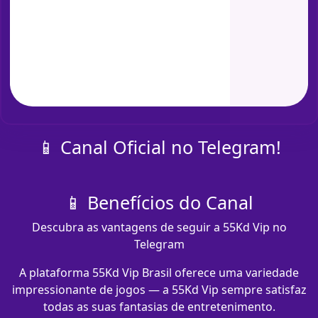
📱 Canal Oficial no Telegram!
📱 Benefícios do Canal
Descubra as vantagens de seguir a 55Kd Vip no
Telegram
A plataforma 55Kd Vip Brasil oferece uma variedade
impressionante de jogos — a 55Kd Vip sempre satisfaz
todas as suas fantasias de entretenimento.