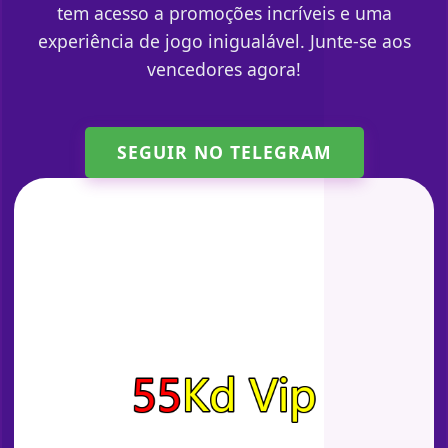
tem acesso a promoções incríveis e uma
experiência de jogo inigualável. Junte-se aos
vencedores agora!
SEGUIR NO TELEGRAM