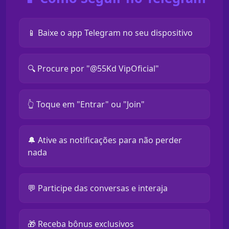
📱 Baixe o app Telegram no seu dispositivo
🔍 Procure por "@55Kd VipOficial"
👆 Toque em "Entrar" ou "Join"
🔔 Ative as notificações para não perder
nada
💬 Participe das conversas e interaja
🎁 Receba bônus exclusivos