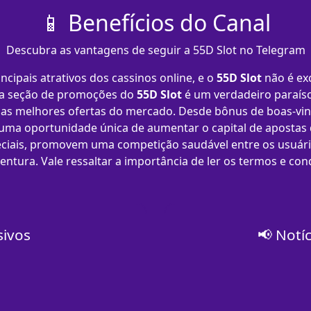
📱 Benefícios do Canal
Descubra as vantagens de seguir a 55D Slot no Telegram
ipais atrativos dos cassinos online, e o
55D Slot
não é ex
, a seção de promoções do
55D Slot
é um verdadeiro paraís
as melhores ofertas do mercado. Desde bônus de boas-vin
uma oportunidade única de aumentar o capital de apostas
eciais, promovem uma competição saudável entre os usuário
entura. Vale ressaltar a importância de ler os termos e con
sivos
📢 Notí