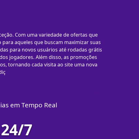
ceção. Com uma variedade de ofertas que
o para aqueles que buscam maximizar suas
das para novos usuários até rodadas grátis
 dos jogadores. Além disso, as promoções
s, tornando cada visita ao site uma nova
diç
cias em Tempo Real
24/7