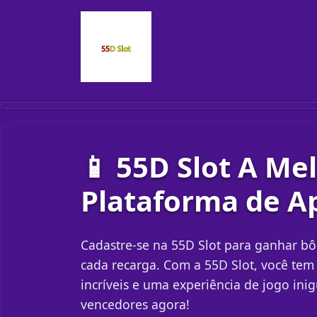
📱 55D Slot A Me
Plataforma de A
Cadastre-se na 55D Slot para ganhar b
cada recarga. Com a 55D Slot, você te
incríveis e uma experiência de jogo inig
vencedores agora!