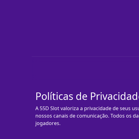
Políticas de Privacida
A 55D Slot valoriza a privacidade de seus 
nossos canais de comunicação. Todos os dad
jogadores.