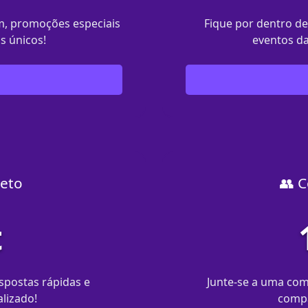
m, promoções especiais
Fique por dentro d
s únicos!
eventos da
reto
👥 
t
espostas rápidas e
Junte-se a uma com
lizado!
compa