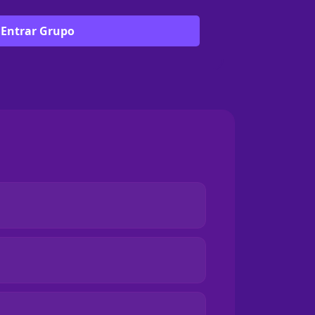
Entrar Grupo