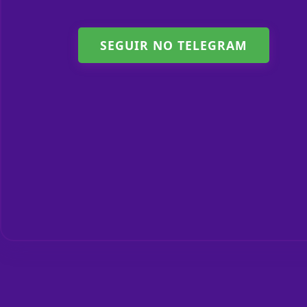
SEGUIR NO TELEGRAM