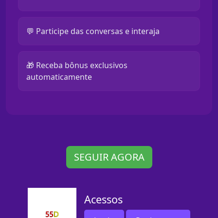
💬 Participe das conversas e interaja
🎁 Receba bônus exclusivos
automaticamente
SEGUIR AGORA
Acessos