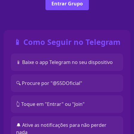
Entrar Grupo
📱 Como Seguir no Telegram
📱 Baixe o app Telegram no seu dispositivo
🔍 Procure por "@55DOficial"
👆 Toque em "Entrar" ou "Join"
🔔 Ative as notificações para não perder
nada