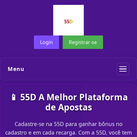
Login
Registrar-se
Menu
📱 55D A Melhor Plataforma
de Apostas
Cadastre-se na 55D para ganhar bônus no
cadastro e em cada recarga. Com a 55D, você tem