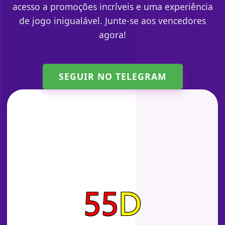
acesso a promoções incríveis e uma experiência
de jogo inigualável. Junte-se aos vencedores
agora!
SEGUIR NO TELEGRAM