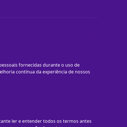
pessoais fornecidas durante o uso de
elhoria contínua da experiência de nossos
ante ler e entender todos os termos antes