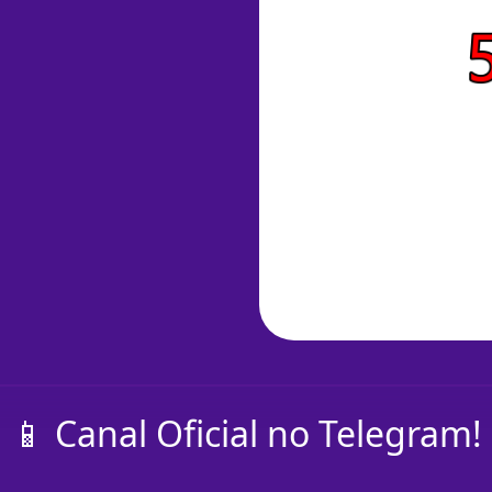
📱 Canal Oficial no Telegram!