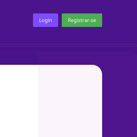
Login
Registrar-se