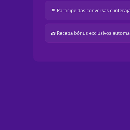
💬 Participe das conversas e interaj
🎁 Receba bônus exclusivos autom