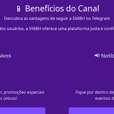
📱 Benefícios do Canal
Descubra as vantagens de seguir a 556Brl no Telegram
s usuários, a 556Brl oferece uma plataforma justa e confiá
sivos
📢 Notí
m, promoções especiais
Fique por dentro d
s únicos!
eventos d