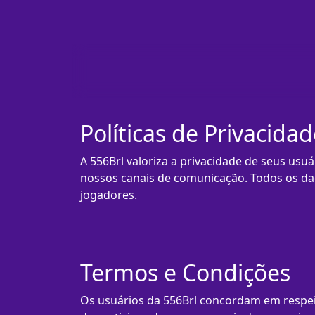
Políticas de Privacida
A 556Brl valoriza a privacidade de seus us
nossos canais de comunicação. Todos os dad
jogadores.
Termos e Condições
Os usuários da 556Brl concordam em respeit