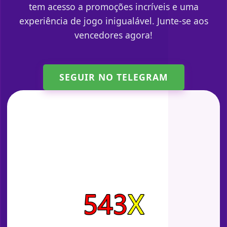
tem acesso a promoções incríveis e uma
experiência de jogo inigualável. Junte-se aos
vencedores agora!
SEGUIR NO TELEGRAM