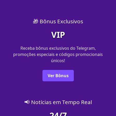
🎁 Bônus Exclusivos
VIP
Receba bônus exclusivos do Telegram,
promoções especiais e códigos promocionais
únicos!
Ver Bônus
📢 Notícias em Tempo Real
24/7