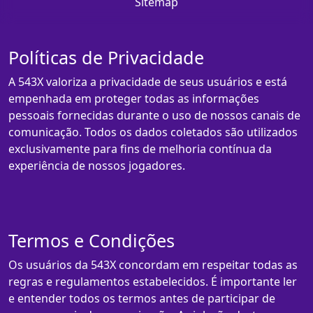
Sitemap
Políticas de Privacidade
A 543X valoriza a privacidade de seus usuários e está
empenhada em proteger todas as informações
pessoais fornecidas durante o uso de nossos canais de
comunicação. Todos os dados coletados são utilizados
exclusivamente para fins de melhoria contínua da
experiência de nossos jogadores.
Termos e Condições
Os usuários da 543X concordam em respeitar todas as
regras e regulamentos estabelecidos. É importante ler
e entender todos os termos antes de participar de