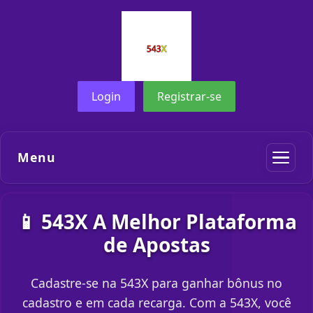
Login
Registrar-se
Menu
📱 543X A Melhor Plataforma
de Apostas
Cadastre-se na 543X para ganhar bônus no
cadastro e em cada recarga. Com a 543X, você