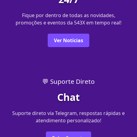
Fique por dentro de todas as novidades,
promoções e eventos da 543X em tempo real!
Ver Notícias
💬 Suporte Direto
Chat
Suporte direto via Telegram, respostas rápidas e
atendimento personalizado!