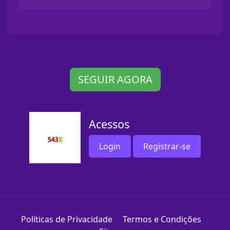
SEGUIR AGORA
Acessos
Login
Registrar-se
Políticas de Privacidade
Termos e Condições