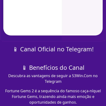
📱 Canal Oficial no Telegram!
📱 Benefícios do Canal
Descubra as vantagens de seguir a 53Win.Com no
Telegram
Fortune Gems 2 é a sequência do famoso caça-níquel
Fortune Gems, trazendo ainda mais emoção e
oportunidades de ganhos.