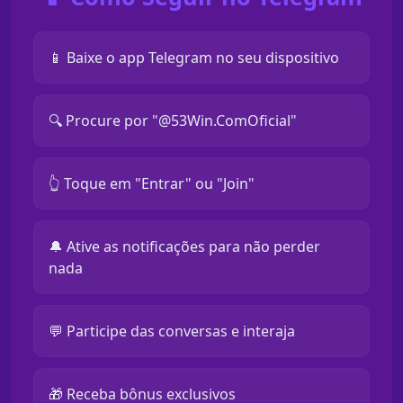
📱 Baixe o app Telegram no seu dispositivo
🔍 Procure por "@53Win.ComOficial"
👆 Toque em "Entrar" ou "Join"
🔔 Ative as notificações para não perder
nada
💬 Participe das conversas e interaja
🎁 Receba bônus exclusivos