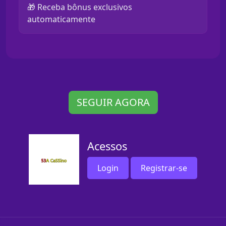
🎁 Receba bônus exclusivos
automaticamente
SEGUIR AGORA
Acessos
Login
Registrar-se