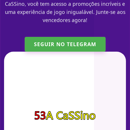
CaSSino, você tem acesso a promoções incríveis e
uma experiência de jogo inigualável. Junte-se aos
vencedores agora!
SEGUIR NO TELEGRAM