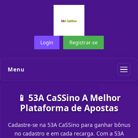
Login
Registrar-se
Menu
📱 53A CaSSino A Melhor
Plataforma de Apostas
Cadastre-se na 53A CaSSino para ganhar bônus
no cadastro e em cada recarga. Com a 53A