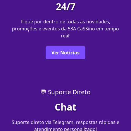
24/7
Fique por dentro de todas as novidades,
promoções e eventos da 53A CaSSino em tempo
real!
Ver Notícias
💬 Suporte Direto
Chat
Suporte direto via Telegram, respostas rápidas e
atendimento personalizado!