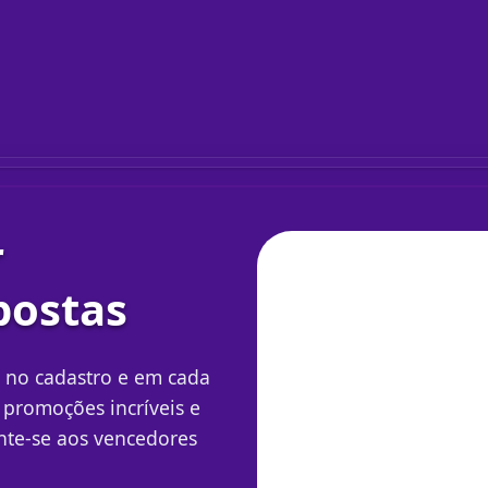
r
postas
 no cadastro e em cada
 promoções incríveis e
unte-se aos vencedores