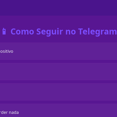
📱 Como Seguir no Telegram
ositivo
erder nada