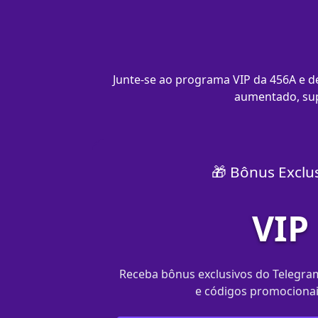
Junte-se ao programa VIP da 456A e d
aumentado, supo
🎁 Bônus Exclu
VIP
Receba bônus exclusivos do Telegra
e códigos promocionai