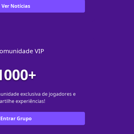
Ver Notícias
Comunidade VIP
1000+
unidade exclusiva de jogadores e
rtilhe experiências!
Entrar Grupo