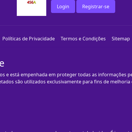
Login
Registrar-se
Políticas de Privacidade
Termos e Condições
Sitemap
de
rios e está empenhada em proteger todas as informações p
tados são utilizados exclusivamente para fins de melhoria