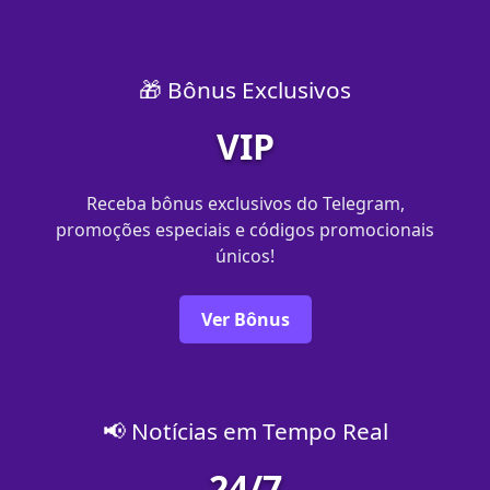
🎁 Bônus Exclusivos
VIP
Receba bônus exclusivos do Telegram,
promoções especiais e códigos promocionais
únicos!
Ver Bônus
📢 Notícias em Tempo Real
24/7