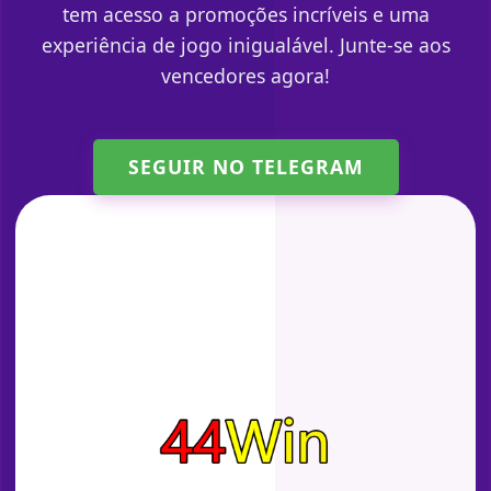
tem acesso a promoções incríveis e uma
experiência de jogo inigualável. Junte-se aos
vencedores agora!
SEGUIR NO TELEGRAM