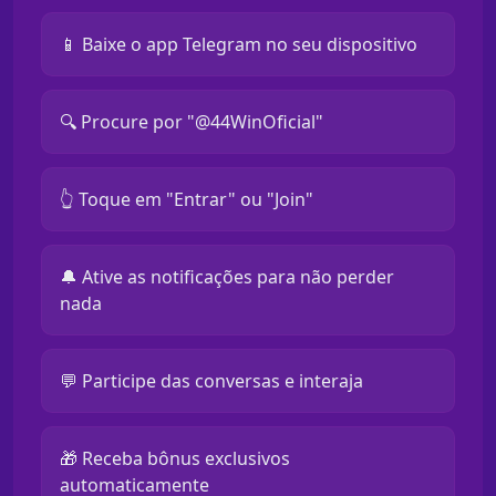
📱 Baixe o app Telegram no seu dispositivo
🔍 Procure por "@44WinOficial"
👆 Toque em "Entrar" ou "Join"
🔔 Ative as notificações para não perder
nada
💬 Participe das conversas e interaja
🎁 Receba bônus exclusivos
automaticamente