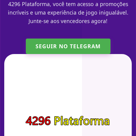
4296 Plataforma, você tem acesso a promoções
incríveis e uma experiência de jogo inigualável.
Junte-se aos vencedores agora!
SEGUIR NO TELEGRAM