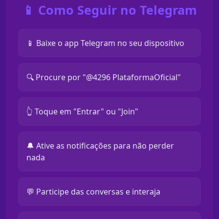
📱 Como Seguir no Telegram
📱 Baixe o app Telegram no seu dispositivo
🔍 Procure por "@4296 PlataformaOficial"
👆 Toque em "Entrar" ou "Join"
🔔 Ative as notificações para não perder
nada
💬 Participe das conversas e interaja