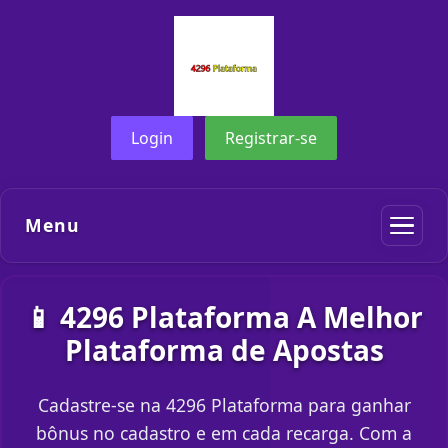
Login
Registrar-se
Menu
📱 4296 Plataforma A Melhor
Plataforma de Apostas
Cadastre-se na 4296 Plataforma para ganhar
bônus no cadastro e em cada recarga. Com a