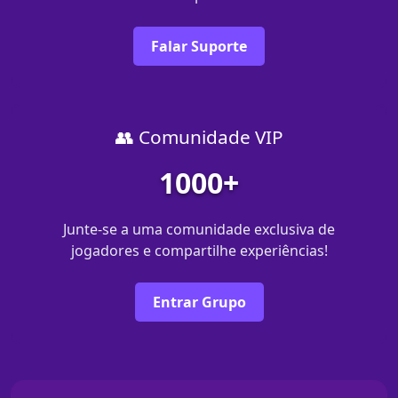
Falar Suporte
👥 Comunidade VIP
1000+
Junte-se a uma comunidade exclusiva de
jogadores e compartilhe experiências!
Entrar Grupo