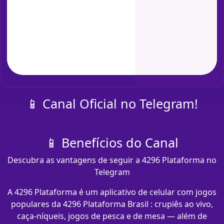
📱 Canal Oficial no Telegram!
📱 Benefícios do Canal
Descubra as vantagens de seguir a 4296 Plataforma no
Telegram
A 4296 Plataforma é um aplicativo de celular com jogos
populares da 4296 Plataforma Brasil : crupiês ao vivo,
caça-níqueis, jogos de pesca e de mesa — além de