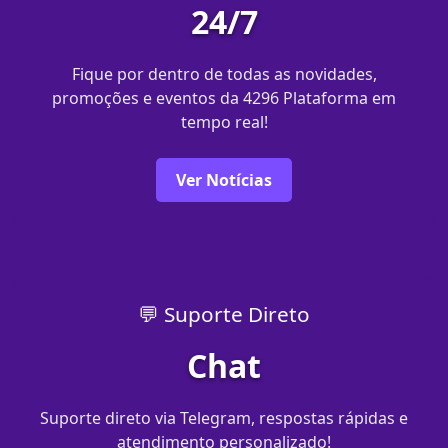
24/7
Fique por dentro de todas as novidades,
promoções e eventos da 4296 Plataforma em
tempo real!
Ver Notícias
💬 Suporte Direto
Chat
Suporte direto via Telegram, respostas rápidas e
atendimento personalizado!