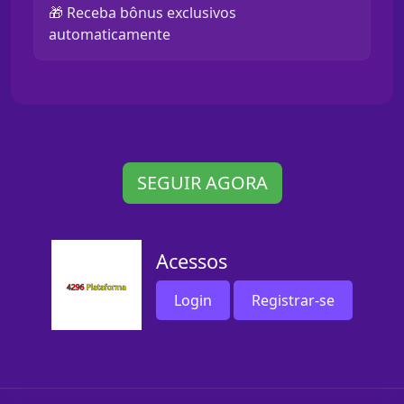
🎁 Receba bônus exclusivos
automaticamente
SEGUIR AGORA
Acessos
Login
Registrar-se