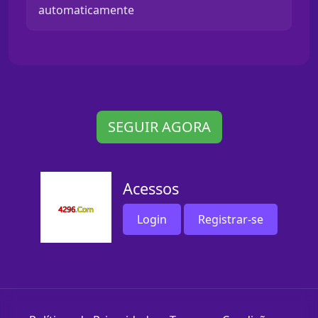
automaticamente
SEGUIR AGORA
Acessos
Login
Registrar-se