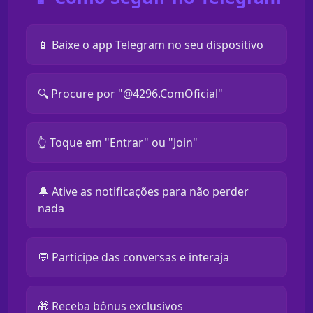
📱 Baixe o app Telegram no seu dispositivo
🔍 Procure por "@4296.ComOficial"
👆 Toque em "Entrar" ou "Join"
🔔 Ative as notificações para não perder
nada
💬 Participe das conversas e interaja
🎁 Receba bônus exclusivos