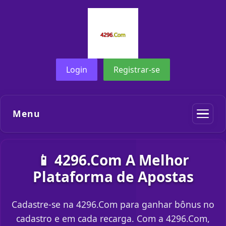
Login
Registrar-se
Menu
📱 4296.Com A Melhor
Plataforma de Apostas
Cadastre-se na 4296.Com para ganhar bônus no
cadastro e em cada recarga. Com a 4296.Com,