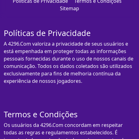
Políticas de Privacidade
Termos e Condições
Sitemap
Políticas de Privacidade
A 4296.Com valoriza a privacidade de seus usuários e
está empenhada em proteger todas as informações
pessoais fornecidas durante o uso de nossos canais de
comunicação. Todos os dados coletados são utilizados
exclusivamente para fins de melhoria contínua da
experiência de nossos jogadores.
Termos e Condições
Os usuários da 4296.Com concordam em respeitar
todas as regras e regulamentos estabelecidos. É