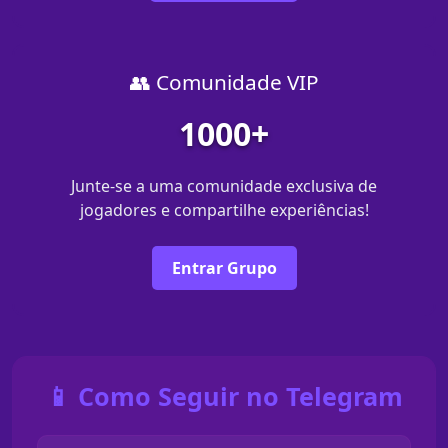
👥 Comunidade VIP
1000+
Junte-se a uma comunidade exclusiva de
jogadores e compartilhe experiências!
Entrar Grupo
📱 Como Seguir no Telegram