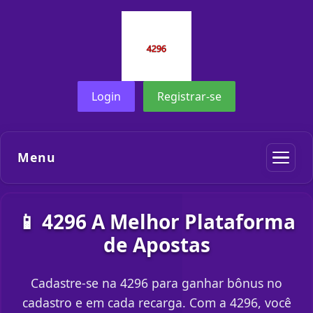
Login
Registrar-se
Menu
📱 4296 A Melhor Plataforma
de Apostas
Cadastre-se na 4296 para ganhar bônus no
cadastro e em cada recarga. Com a 4296, você