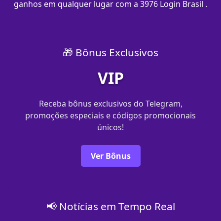
ganhos em qualquer lugar com a 3976 Login Brasil .
🎁 Bônus Exclusivos
VIP
Receba bônus exclusivos do Telegram,
promoções especiais e códigos promocionais
únicos!
Ver Bônus
📢 Notícias em Tempo Real