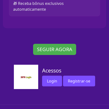
🎁 Receba bônus exclusivos
automaticamente
SEGUIR AGORA
Acessos
Login
Registrar-se