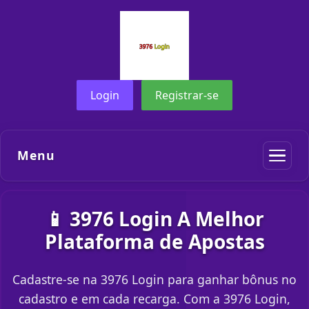
Login
Registrar-se
Menu
📱 3976 Login A Melhor
Plataforma de Apostas
Cadastre-se na 3976 Login para ganhar bônus no
cadastro e em cada recarga. Com a 3976 Login,