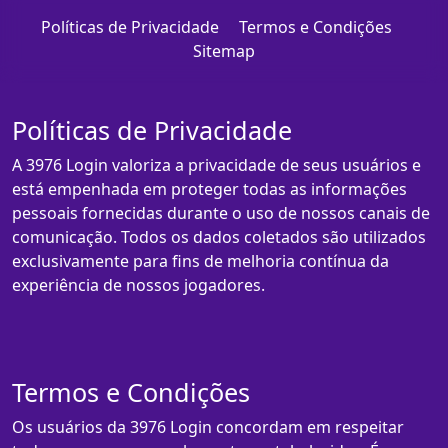
Políticas de Privacidade
Termos e Condições
Sitemap
Políticas de Privacidade
A 3976 Login valoriza a privacidade de seus usuários e
está empenhada em proteger todas as informações
pessoais fornecidas durante o uso de nossos canais de
comunicação. Todos os dados coletados são utilizados
exclusivamente para fins de melhoria contínua da
experiência de nossos jogadores.
Termos e Condições
Os usuários da 3976 Login concordam em respeitar