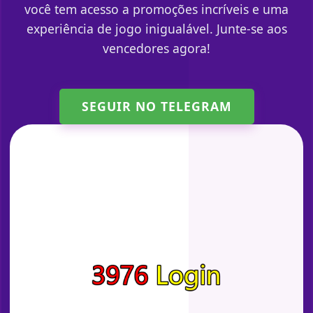
você tem acesso a promoções incríveis e uma
experiência de jogo inigualável. Junte-se aos
vencedores agora!
SEGUIR NO TELEGRAM