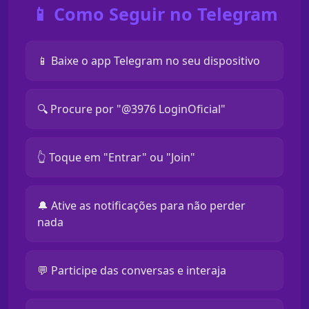
📱 Como Seguir no Telegram
📱 Baixe o app Telegram no seu dispositivo
🔍 Procure por "@3976 LoginOficial"
👆 Toque em "Entrar" ou "Join"
🔔 Ative as notificações para não perder
nada
💬 Participe das conversas e interaja