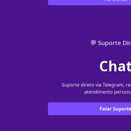
💬 Suporte Di
Cha
Suporte direto via Telegram, r
atendimento persona
Falar Suport