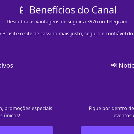
📱 Benefícios do Canal
Descubra as vantagens de seguir a 3976 no Telegram
 Brasil é o site de cassino mais justo, seguro e confiável do 
sivos
📢 Notí
m, promoções especiais
Fique por dentro d
s únicos!
eventos 