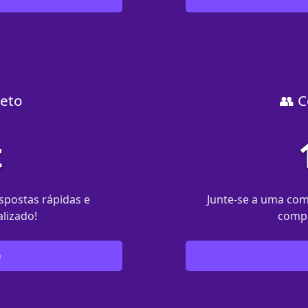
reto
👥 
t
espostas rápidas e
Junte-se a uma com
lizado!
compa
e