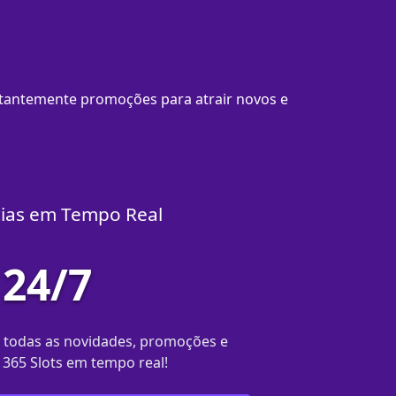
onstantemente promoções para atrair novos e
cias em Tempo Real
24/7
e todas as novidades, promoções e
 365 Slots em tempo real!