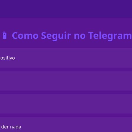
📱 Como Seguir no Telegram
ositivo
erder nada