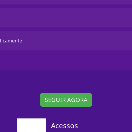
a
aticamente
SEGUIR AGORA
Acessos