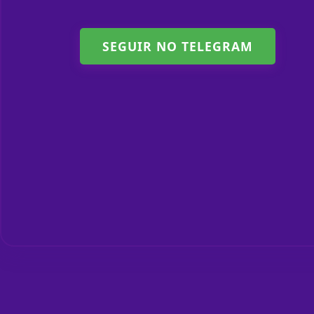
SEGUIR NO TELEGRAM