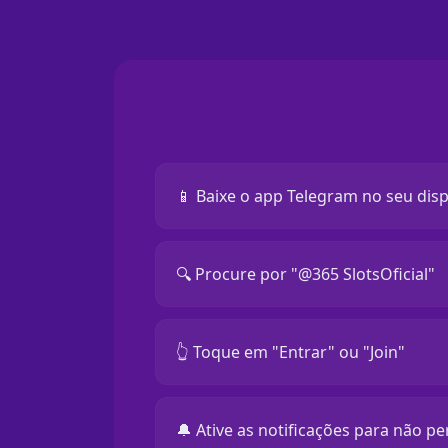
📱 Baixe o app Telegram no seu disp
🔍 Procure por "@365 SlotsOficial"
👆 Toque em "Entrar" ou "Join"
🔔 Ative as notificações para não p