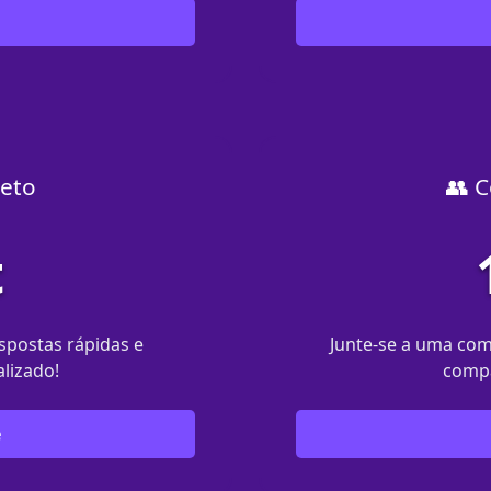
reto
👥 
t
espostas rápidas e
Junte-se a uma com
lizado!
compa
e