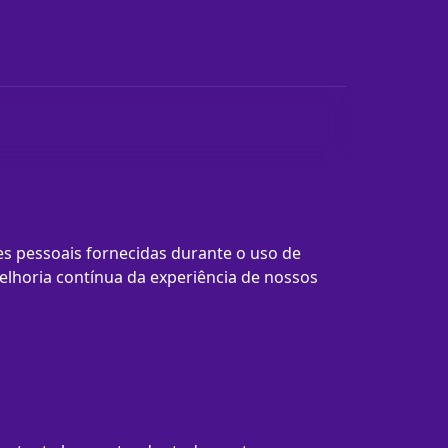
es pessoais fornecidas durante o uso de
elhoria contínua da experiência de nossos