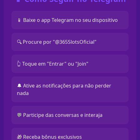
📱 Baixe o app Telegram no seu dispositivo
🔍 Procure por "@365SlotsOficial"
👆 Toque em "Entrar" ou "Join"
🔔 Ative as notificações para não perder
nada
💬 Participe das conversas e interaja
🎁 Receba bônus exclusivos