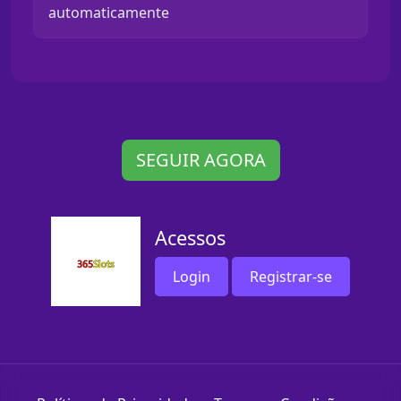
automaticamente
SEGUIR AGORA
Acessos
Login
Registrar-se