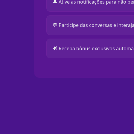
🔔 Ative as notificações para não p
💬 Participe das conversas e interaj
🎁 Receba bônus exclusivos autom