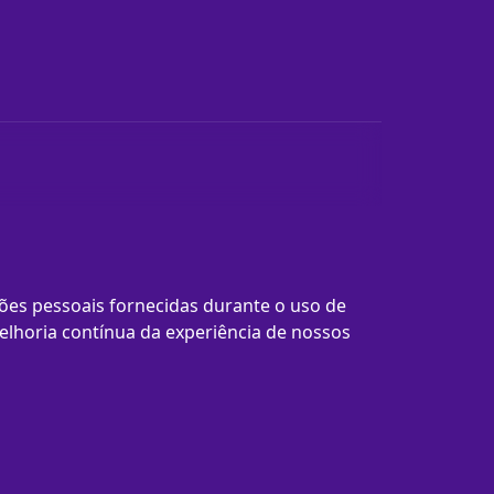
ões pessoais fornecidas durante o uso de
elhoria contínua da experiência de nossos