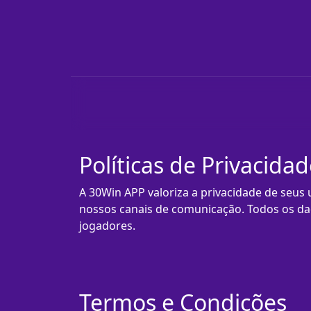
Políticas de Privacida
A 30Win APP valoriza a privacidade de seus
nossos canais de comunicação. Todos os dad
jogadores.
Termos e Condições