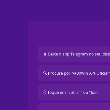
📱 Baixe o app Telegram no seu disp
🔍 Procure por "@30Win APPOficial"
👆 Toque em "Entrar" ou "Join"